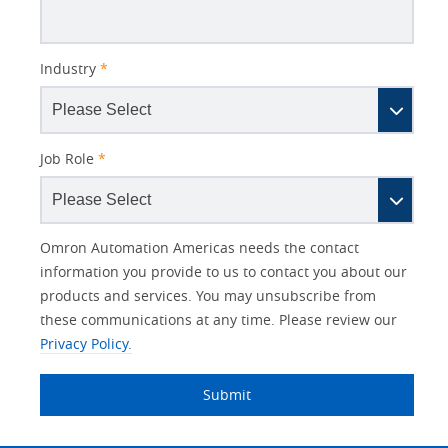
Industry
*
Job Role
*
Other
Lead
I
Your
Opt-in
Product Family
Solutions Interest
Status
Omron Automation Americas needs the contact
Lead
Source
am
Role
Marketing
Interest
information you provide to us to contact you about our
IO Link
Source
Detail
an
Automation
products and services. You may unsubscribe from
No
Systems
these communications at any time. Please review our
Panel Building
Privacy Policy.
Yes
Components
Quality Control
Submit
Identification
Safety Solutions
and Vision