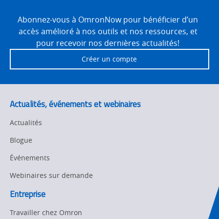
Site
Motion and
Technical Support
Drives
Footer
Abonnez-vous à OmronNow pour bénéficier d’un
accès amélioré à nos outils et nos ressources, et
Traceability
Safety
pour recevoir nos dernières actualités!
Training
Créer un compte
Sensing
Predictive
SYSMAC
Maintenance
Actualités, événements et webinaires
Motion and
Flexible
Drive
Manufacturing
Actualités
Panel
Sysmac Platform
Blogue
Building
Événements
Newsletter/Marketing
Quality
Updates
Control
Webinaires sur demande
Product Launches
Entreprise
Technical
Support
Travailler chez Omron
Strategic Business