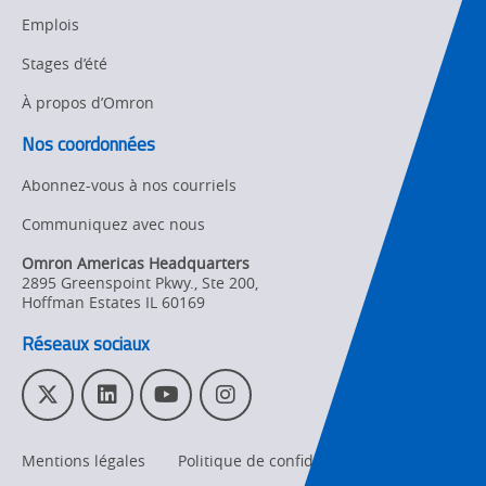
Updates
Traceability
Emplois
Other
Stages d’été
Training
À propos d’Omron
Policy
Nos coordonnées
Product Updates
Abonnez-vous à nos courriels
Organizational
Communiquez avec nous
Changes
Omron Americas Headquarters
Product
2895 Greenspoint Pkwy., Ste 200
,
Discontinuation
Hoffman Estates
IL
60169
Réseaux sociaux
Pricing
Supply
T
L
Y
I
Chain/Demand
w
i
o
n
Forecasting
i
n
u
s
Mentions légales
Politique de confidentialité
t
k
T
t