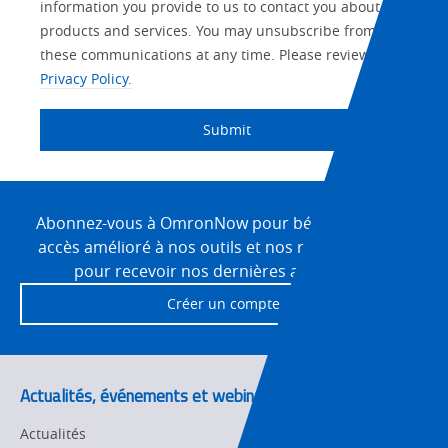
Marketing
Interest
information you provide to us to contact you about our
IO Link
Source
Detail
an
Automation
products and services. You may unsubscribe from
No
Systems
these communications at any time. Please review our
Panel Building
Privacy Policy.
Yes
Components
Quality Control
Submit
Identification
Safety Solutions
and Vision
Site
Motion and
Technical Support
Drives
Footer
Abonnez-vous à OmronNow pour bénéficier d’un
accès amélioré à nos outils et nos ressources, et
Traceability
Safety
pour recevoir nos dernières actualités!
Training
Créer un compte
Sensing
Predictive
SYSMAC
Maintenance
Actualités, événements et webinaires
Motion and
Flexible
Drive
Manufacturing
Actualités