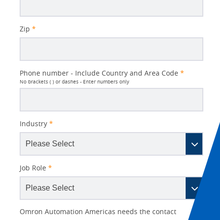
Zip
*
Phone number - Include Country and Area Code
*
No brackets ( ) or dashes - Enter numbers only
Industry
*
Job Role
*
Other
Lead
I
Your
Opt-in
Product Family
Solutions Interest
Status
Omron Automation Americas needs the contact
Lead
Source
am
Role