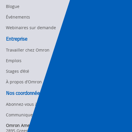
Panel
Sysmac Platform
Blogue
Building
Événements
Newsletter/Marketing
Quality
Updates
Control
Webinaires sur demande
Product Launches
Entreprise
Technical
Support
Travailler chez Omron
Strategic Business
Updates
Traceability
Emplois
Other
Stages d’été
Training
À propos d’Omron
Policy
Nos coordonnées
Product Updates
Abonnez-vous à nos courriels
Organizational
Communiquez avec nous
Changes
Omron Americas Headquarters
Product
2895 Greenspoint Pkwy., Ste 200
,