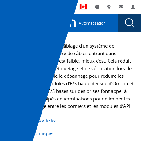
You
Utility
My List
Assistance
Où acheter
Contacte
Co
are
Navigation
Laun
Toggle
currently
Glob
Main
Automatisation
Sear
viewing
Navigation
Dial
Bloc
the
Bloc
d’E/S
Lorsque vous planifiez le câblage d’un système de
d’E/S
commande, plus le nombre de câbles entrant dans
G70D
G70D
l’armoire de commande est faible, mieux c’est. Cela réduit
page.
les coûts de câblage, d’étiquetage et de vérification lors de
l’installation et simplifie le dépannage pour réduire les
temps d’arrêt. Les modules d’E/S haute densité d’Omron et
d’autres produits d’E/S basés sur des prises font appel à
des câbles pré-équipés de terminaisons pour éliminer les
erreurs de câblage entre les borniers et les modules d’API.
+1 (800) 556-6766
Fiche technique