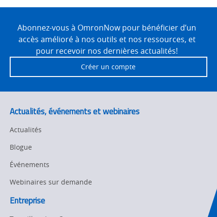
Site
Motion and
Technical Support
Drives
Footer
Abonnez-vous à OmronNow pour bénéficier d’un
accès amélioré à nos outils et nos ressources, et
Traceability
Safety
pour recevoir nos dernières actualités!
Training
Créer un compte
Sensing
Predictive
SYSMAC
Maintenance
Actualités, événements et webinaires
Motion and
Flexible
Drive
Manufacturing
Actualités
Panel
Sysmac Platform
Blogue
Building
Événements
Newsletter/Marketing
Quality
Updates
Control
Webinaires sur demande
Product Launches
Entreprise
Technical
Support