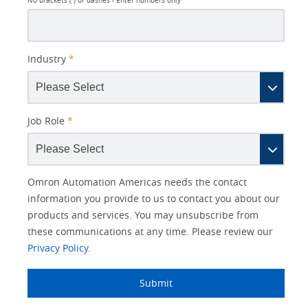
No brackets ( ) or dashes - Enter numbers only
Industry
*
Job Role
*
Other
Lead
I
Your
Opt-in
Product Family
Solutions Interest
Status
Omron Automation Americas needs the contact
Lead
Source
am
Role
Marketing
Interest
information you provide to us to contact you about our
IO Link
Source
Detail
an
Automation
products and services. You may unsubscribe from
No
Systems
these communications at any time. Please review our
Panel Building
Privacy Policy.
Yes
Components
Quality Control
Submit
Identification
Safety Solutions
and Vision