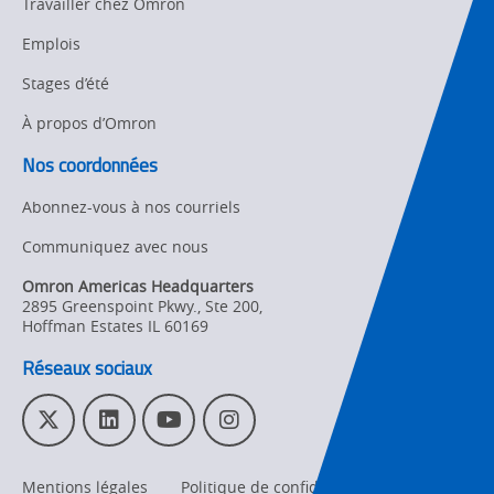
Travailler chez Omron
Strategic Business
Updates
Traceability
Emplois
Other
Stages d’été
Training
À propos d’Omron
Policy
Nos coordonnées
Product Updates
Abonnez-vous à nos courriels
Organizational
Communiquez avec nous
Changes
Omron Americas Headquarters
Product
2895 Greenspoint Pkwy., Ste 200
,
Discontinuation
Hoffman Estates
IL
60169
Réseaux sociaux
Pricing
Supply
T
L
Y
I
Chain/Demand
w
i
o
n
Forecasting
i
n
u
s
Mentions légales
Politique de confidentialité