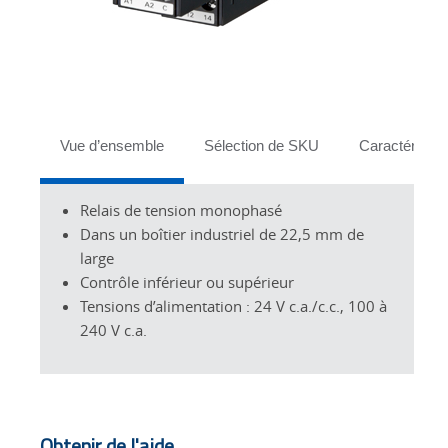
Tabs
Vue d’ensemble
Sélection de SKU
Caractéristiq
Relais de tension monophasé
Dans un boîtier industriel de 22,5 mm de
large
Contrôle inférieur ou supérieur
Tensions d’alimentation : 24 V c.a./c.c., 100 à
240 V c.a.
Obtenir de l'aide