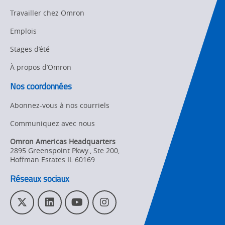
Support
Travailler chez Omron
Strategic Business
Updates
Traceability
Emplois
Other
Stages d’été
Training
À propos d’Omron
Policy
Nos coordonnées
Product Updates
Abonnez-vous à nos courriels
Organizational
Communiquez avec nous
Changes
Omron Americas Headquarters
Product
2895 Greenspoint Pkwy., Ste 200
,
Discontinuation
Hoffman Estates
IL
60169
Réseaux sociaux
Pricing
Supply
T
L
Y
I
Chain/Demand
w
i
o
n
Forecasting