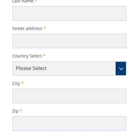
Last name
*
Street address
*
Country Select
*
City
*
Zip
*