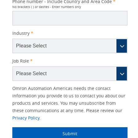
Phone number - Include Country and Area Code
*
No brackets ( ) or dashes - Enter numbers only
Industry
*
Job Role
*
Other
Lead
I
Your
Opt-in
Product Family
Solutions Interest
Status
Omron Automation Americas needs the contact
Lead
Source
am
Role
Marketing
Interest
information you provide to us to contact you about our
IO Link
Source
Detail
an
Automation
products and services. You may unsubscribe from
No
Systems
these communications at any time. Please review our
Panel Building
Privacy Policy.
Yes
Components
Quality Control
Submit
Identification