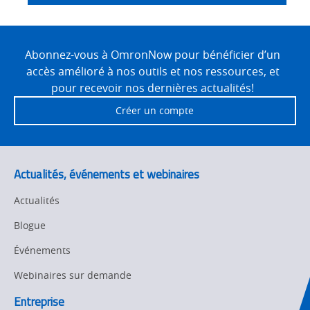
Safety Solutions
and Vision
Site
Motion and
Technical Support
Drives
Footer
Abonnez-vous à OmronNow pour bénéficier d’un
accès amélioré à nos outils et nos ressources, et
Traceability
Safety
pour recevoir nos dernières actualités!
Training
Créer un compte
Sensing
Predictive
SYSMAC
Maintenance
Actualités, événements et webinaires
Motion and
Flexible
Drive
Manufacturing
Actualités
Panel
Sysmac Platform
Blogue
Building
Événements
Newsletter/Marketing
Quality
Updates
Control
Webinaires sur demande
Product Launches
Entreprise
Technical