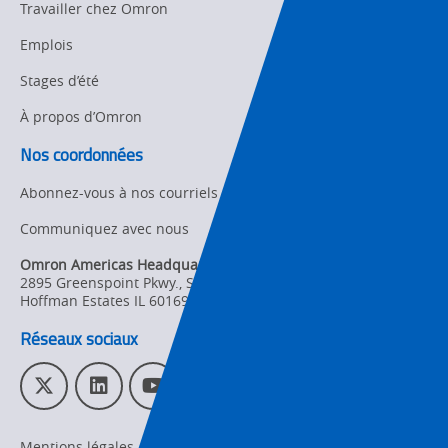
Travailler chez Omron
Strategic Business
Updates
Traceability
Emplois
Other
Stages d’été
Training
À propos d’Omron
Policy
Nos coordonnées
Product Updates
Abonnez-vous à nos courriels
Organizational
Communiquez avec nous
Changes
Omron Americas Headquarters
Product
2895 Greenspoint Pkwy., Ste 200
,
Discontinuation
Hoffman Estates
IL
60169
Réseaux sociaux
Pricing
Supply
T
L
Y
I
Chain/Demand
w
i
o
n
Forecasting
i
n
u
s
Mentions légales
Politique de confidentialité