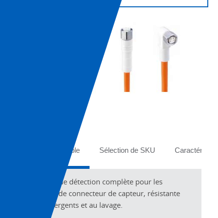
Tabs
Vue d’ensemble
Sélection de SKU
Caractéristiq
Solution de détection complète pour les
cordons de connecteur de capteur, résistante
aux détergents et au lavage.