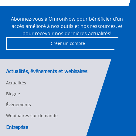
Site
Motion and
Technical Support
Drives
Footer
Abonnez-vous à OmronNow pour bénéficier d’un
accès amélioré à nos outils et nos ressources, et
Traceability
Safety
pour recevoir nos dernières actualités!
Training
Créer un compte
Sensing
Predictive
SYSMAC
Maintenance
Actualités, événements et webinaires
Motion and
Flexible
Drive
Manufacturing
Actualités
Panel
Sysmac Platform
Blogue
Building
Événements
Newsletter/Marketing
Quality
Updates
Control
Webinaires sur demande
Product Launches
Entreprise
Technical
Support