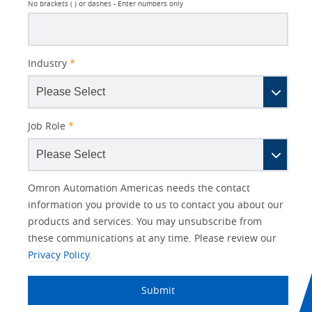
No brackets ( ) or dashes - Enter numbers only
Industry
*
Job Role
*
Other
Lead
I
Your
Opt-in
Product Family
Solutions Interest
Status
Omron Automation Americas needs the contact
Lead
Source
am
Role
Marketing
Interest
information you provide to us to contact you about our
IO Link
Source
Detail
an
Automation
products and services. You may unsubscribe from
No
Systems
these communications at any time. Please review our
Panel Building
Privacy Policy.
Yes
Components
Quality Control
Submit
Identification
Safety Solutions
and Vision