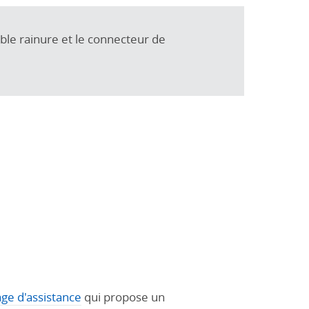
ble rainure et le connecteur de
age d'assistance
qui propose un