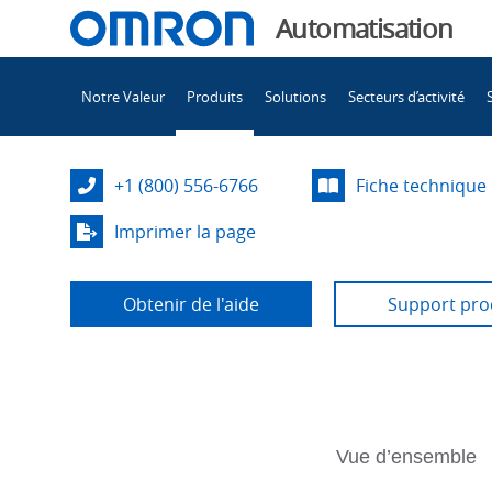
You
Automatisation
are
Main
currently
Notre Valeur
Produits
Solutions
Secteurs d’activité
Navigation
viewing
Ensembles
the
Ensembles
+1 (800) 556-6766
Fiche technique
de
de
cordons
Imprimer la page
de
cordons
connecteur c.a. Y96E4
Obtenir de l'aide
Support pro
page.
de
connecteur c.a. 
Tabs
Vue d’ensemble