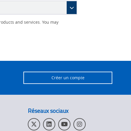
roducts and services. You may
Créer un compte
Réseaux sociaux
T
L
Y
I