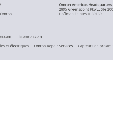
é
Omron Americas Headquarters
2895 Greenspoint Pkwy., Ste 20
d’Omron
Hoffman Estates
IL
60169
on.com
ia.omron.com
es et électriques
Omron Repair Services
Capteurs de proximi