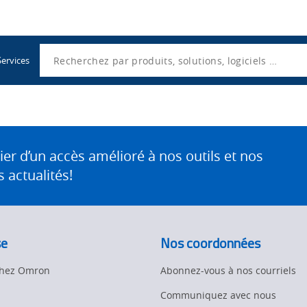
Utility
Navigation
Search
Services
 d’un accès amélioré à nos outils et nos
 actualités!
se
Nos coordonnées
 chez Omron
Abonnez-vous à nos courriels
Communiquez avec nous