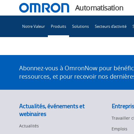
You
Automatisation
are
Main
currently
Notre Valeur
Produits
Solutions
Secteurs d’activité
Navigation
viewing
the
page.
Tabs
Site
Footer
Abonnez-vous à OmronNow pour bénéficier
ressources, et pour recevoir nos dernières
Actualités, événements et
Entrepri
webinaires
Travailler
Actualités
Emplois