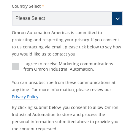
Country Select
*
Lead
I
Job
Job
Opt-in
Status
Industry
Omron Automation Americas is committed to
Source
am
Title
Role
Marketing
protecting and respecting your privacy. If you consent
Detail
an
to us contacting via email, please tick below to say how
No
you would like us to contact you:
Yes
I agree to receive Marketing communications
from Omron Industrial Automation.
You can unsubscribe from these communications at
any time. For more information, please review our
Privacy Policy
.
By clicking submit below, you consent to allow Omron
Industrial Automation to store and process the
personal information submitted above to provide you
the content requested.