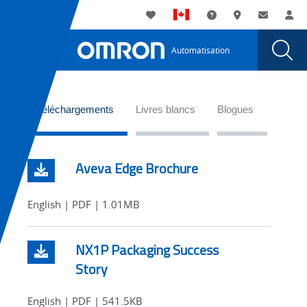
You
Utility
My List
Assistance
Où acheter
Contacte
Co
are
Navigation
Laun
Toggle
currently
Glob
Main
Automatisation
Sear
viewing
Navigation
Dial
Efficacité
the
Efficacité
globale
WideTabs
globale
Téléchargements
Livres blancs
Blogues
de
de
l’équipement
l’équipement
page.
Aveva Edge Brochure
English | PDF | 1.01MB
NX1P Packaging Success
Story
English | PDF | 541.5KB