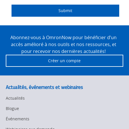
Submit
Site
Footer
Abonnez-vous à OmronNow pour bénéficier d’un
accès amélioré à nos outils et nos ressources, et
pour recevoir nos dernières actualités!
Créer un compte
Actualités, événements et webinaires
Actualités
Blogue
Événements