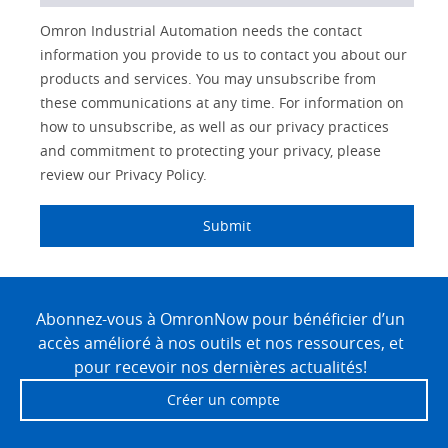
Lead
I
Job
Job
Solutions Interest
Opt-in
Product Family
Status
Industry
Omron Industrial Automation needs the contact
Source
am
Title
Role
Marketing
Interest
information you provide to us to contact you about our
IO Link
Detail
an
Automation
products and services. You may unsubscribe from
No
Systems
these communications at any time. For information on
Panel Building
how to unsubscribe, as well as our privacy practices
Yes
Components
and commitment to protecting your privacy, please
Quality Control
review our Privacy Policy.
Identification
Safety Solutions
and Vision
Submit
Motion and
Technical Support
Drives
Site
Traceability
Safety
Footer
Abonnez-vous à OmronNow pour bénéficier d’un
accès amélioré à nos outils et nos ressources, et
Training
Sensing
pour recevoir nos dernières actualités!
Predictive
Créer un compte
SYSMAC
Maintenance