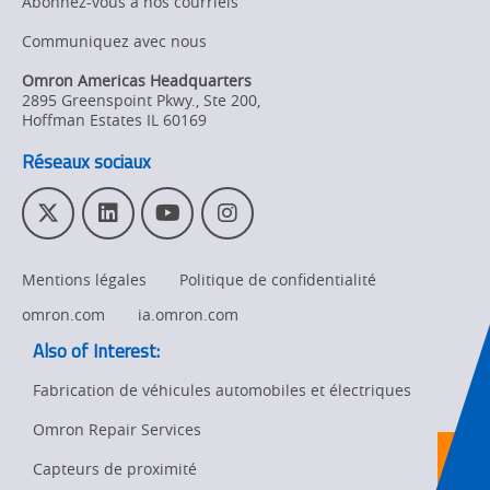
Abonnez-vous à nos courriels
Product
Communiquez avec nous
Discontinuation
Omron Americas Headquarters
2895 Greenspoint Pkwy., Ste 200
,
Pricing
Hoffman Estates
IL
60169
Supply
Réseaux sociaux
Chain/Demand
Forecasting
T
L
Y
I
w
i
o
n
i
n
u
s
Mentions légales
Politique de confidentialité
t
k
T
t
t
e
u
a
omron.com
ia.omron.com
e
d
b
g
Also of Interest:
r
I
e
r
n
a
Fabrication de véhicules automobiles et électriques
m
Omron Repair Services
Ret
t
pa
Capteurs de proximité
sta