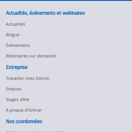
Motion and
Flexible
Drive
Manufacturing
Actualités, événements et webinaires
Panel
Sysmac Platform
Building
Actualités
Newsletter/Marketing
Blogue
Quality
Updates
Control
Événements
Product Launches
Technical
Webinaires sur demande
Support
Strategic Business
Entreprise
Updates
Traceability
Travailler chez Omron
Other
Training
Emplois
Policy
Stages d’été
À propos d’Omron
Product Updates
Nos coordonnées
Organizational
Changes