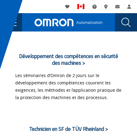
You
Utility
My List
Assistance
Où acheter
Contacte
Co
are
Navigation
Laun
Toggle
currently
Glob
Main
Automatisation
Sear
viewing
Navigation
Dial
Functional
the
Functional
Safety
Safety
Training
Training
Développement des compétences en sécurité
page.
des machines >
Les séminaires d’Omron de 2 jours sur le
développement des compétences couvrent les
exigences, les méthodes et l’application pratique de
la protection des machines et des processus.
Technicien en SF de TÜV Rheinland >