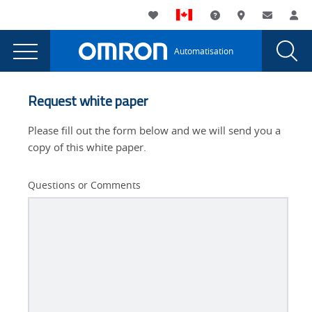
You
Utility
My List
Assistance
Où acheter
Contacte
Co
are
Navigation
Laun
Toggle
currently
Glob
Main
Automatisation
Sear
viewing
Navigation
Dial
Flexible
the
Flexible
Packaging
Request white paper
Packaging
Trens
Trens
Please fill out the form below and we will send you a
page.
copy of this white paper.
Questions or Comments