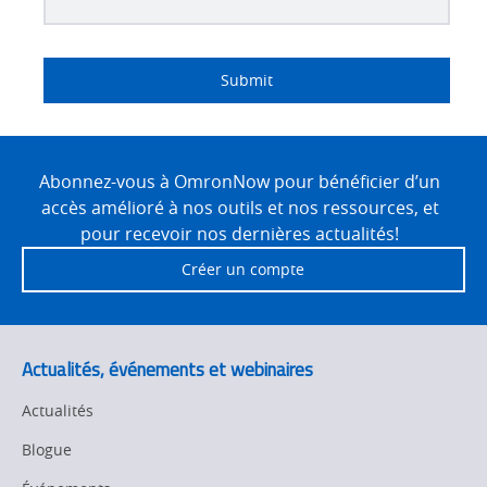
Lead
I
Job
Job
Industry
Source
am
Title
Role
Submit
Detail
an
Site
Footer
Abonnez-vous à OmronNow pour bénéficier d’un
accès amélioré à nos outils et nos ressources, et
pour recevoir nos dernières actualités!
Créer un compte
Actualités, événements et webinaires
Actualités
Blogue