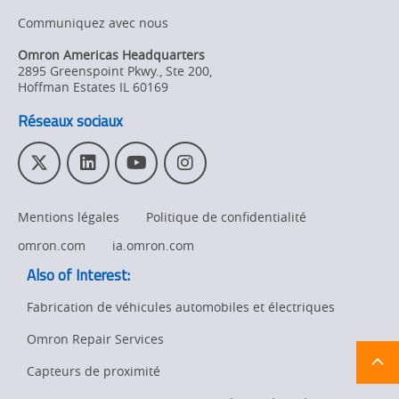
Communiquez avec nous
Omron Americas Headquarters
2895 Greenspoint Pkwy., Ste 200
,
Hoffman Estates
IL
60169
Réseaux sociaux
T
L
Y
I
w
i
o
n
i
n
u
s
Mentions légales
Politique de confidentialité
t
k
T
t
t
e
u
a
omron.com
ia.omron.com
e
d
b
g
Also of Interest:
r
I
e
r
n
a
Fabrication de véhicules automobiles et électriques
m
Omron Repair Services
Ret
t
pa
Capteurs de proximité
sta