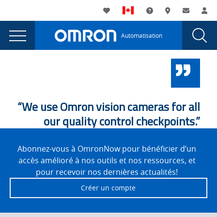
You
Utility
My List
Assistance
Où acheter
Contacte
Co
are
Navigation
Laun
Toggle
currently
Glob
Main
Automatisation
Sear
viewing
Navigation
Dial
Cynertia
the
Cynertia
Success
Success
Case
Case
Story
Story
“We use Omron vision cameras for all
page.
our quality control checkpoints.”
Site
Footer
Abonnez-vous à OmronNow pour bénéficier d’un
accès amélioré à nos outils et nos ressources, et
pour recevoir nos dernières actualités!
Créer un compte