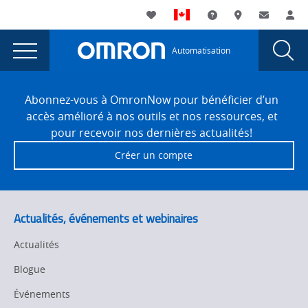
You
Utility
My List
Assistance
Où acheter
Contacte
Co
are
Navigation
Laun
Toggle
currently
Glob
Main
Automatisation
Sear
viewing
Navigation
Dial
Steierl-
the
Site
Steierl-
Footer
Pharma
Abonnez-vous à OmronNow pour bénéficier d’un
Pharma
accès amélioré à nos outils et nos ressources, et
Success
Success
pour recevoir nos dernières actualités!
Story
Story
Créer un compte
page.
Actualités, événements et webinaires
Actualités
Blogue
Événements