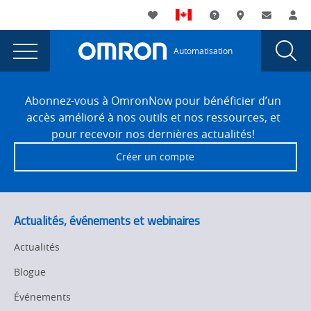
You
Utility
My List
Assistance
Où acheter
Contacte
Co
are
Navigation
Laun
Toggle
currently
Glob
Main
Automatisation
Sear
viewing
Navigation
Dial
Code
the
Site
Code
Footer
type
Abonnez-vous à OmronNow pour bénéficier d’un
type
accès amélioré à nos outils et nos ressources, et
Microscan MV40
Microscan MV40
pour recevoir nos dernières actualités!
à Rockwell
à Rockwell
Créer un compte
page.
Actualités, événements et webinaires
Actualités
Blogue
Événements