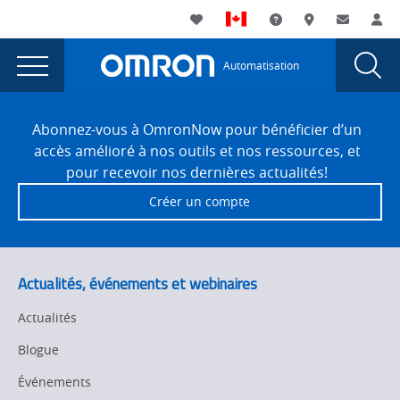
You
Utility
My List
Assistance
Où acheter
Contacte
Co
are
Navigation
Laun
Toggle
currently
Glob
Main
Automatisation
Sear
viewing
Navigation
Dial
Écran
the
Site
Écran
Footer
de
Abonnez-vous à OmronNow pour bénéficier d’un
de
accès amélioré à nos outils et nos ressources, et
veille
veille
pour recevoir nos dernières actualités!
personnalisable
personnalisable
Créer un compte
de
de
série NA
page.
série NA
Actualités, événements et webinaires
Actualités
Blogue
Événements