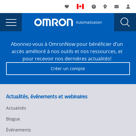
You
Utility
My List
Assistance
Où acheter
Contacte
Co
are
Navigation
Laun
Toggle
currently
Glob
Main
Automatisation
Sear
viewing
Navigation
Dial
Configurateur NJ sous
the
Site
Configurateur NJ sous
Footer
forme
Abonnez-vous à OmronNow pour bénéficier d’un
forme
accès amélioré à nos outils et nos ressources, et
d’axe
d’axe
pour recevoir nos dernières actualités!
du
du
Créer un compte
codeur GX
codeur GX
par
EtherCAT
par
page.
EtherCAT
Actualités, événements et webinaires
Actualités
Blogue
Événements