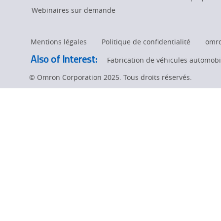
à
Webinaires sur demande
Omron NX
Mentions légales
Politique de confidentialité
omr
au
Also of Interest:
Fabrication de véhicules automobil
© Omron Corporation 2025. Tous droits réservés.
moyen
d'OPC UA