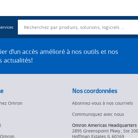
Utility
Navigation
Search
Services
 d’un accès amélioré à nos outils et nos
 actualités!
se
Nos coordonnées
 chez Omron
Abonnez-vous à nos courriels
Communiquez avec nous
é
Omron Americas Headquarters
2895 Greenspoint Pkwy., Ste 20
d’Omron
Hoffman Estates
IL
60169