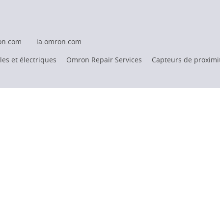
on.com
ia.omron.com
es et électriques
Omron Repair Services
Capteurs de proximi