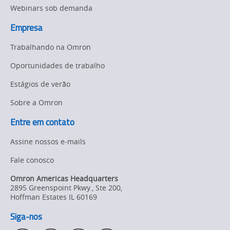
e
Webinars sob demanda
na
garantem
área
Empresa
a
de
ciências
Trabalhando na Omron
qualidade
biológicas
Oportunidades de trabalho
na
page.
Estágios de verão
área
Sobre a Omron
de
ciências
Entre em contato
biológicas
Assine nossos e-mails
Fale conosco
Omron Americas Headquarters
2895 Greenspoint Pkwy., Ste 200
,
Hoffman Estates
IL
60169
Siga-nos