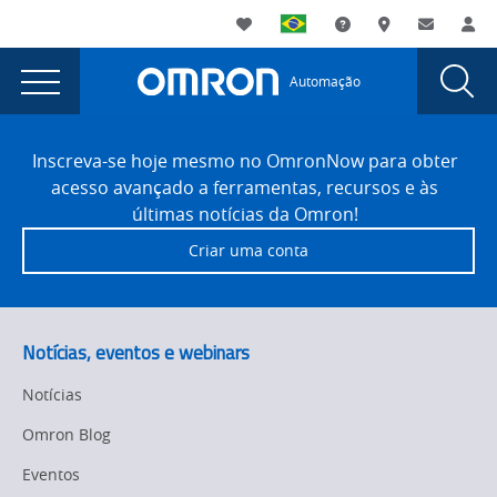
You
Utility
My List
Suporte
Onde comprar
Contato
Log
are
Navigation
Laun
Toggle
currently
Glob
Main
Automação
Sear
viewing
Navigation
Dial
Como
the
Site
Como
Footer
sistemas
Inscreva-se hoje mesmo no OmronNow para obter
sistemas
acesso avançado a ferramentas, recursos e às
de
de
últimas notícias da Omron!
rastreabilidade
rastreabilidade
Criar uma conta
robustos
robustos
melhoram
o
melhoram
atendimento
o
Notícias, eventos e webinars
ao
atendimento
paciente
Notícias
e
ao
Omron Blog
garantem
paciente
a
Eventos
qualidade