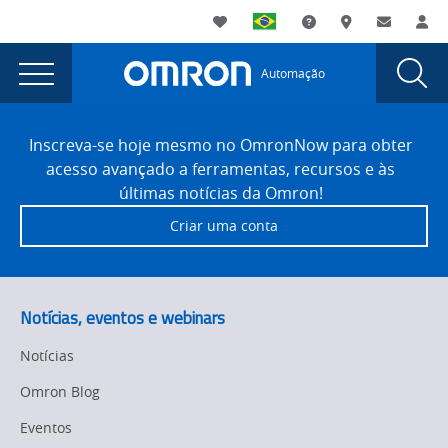
You
Utility
My List
Suporte
Onde comprar
Contato
Log
are
Navigation
Laun
Toggle
currently
Glob
Main
Automação
Sear
viewing
Navigation
Dial
The
the
Site
The
Footer
best
Inscreva-se hoje mesmo no OmronNow para obter
best
acesso avançado a ferramentas, recursos e às
way
way
últimas notícias da Omron!
to
to
Criar uma conta
guard
guard
AS/RS
with
AS/RS
safety
with
Notícias, eventos e webinars
light
safety
curtains
Notícias
page.
light
Omron Blog
curtains
Eventos