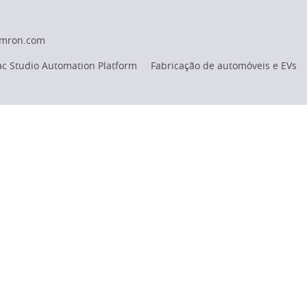
omron.com
c Studio Automation Platform
Fabricação de automóveis e EVs