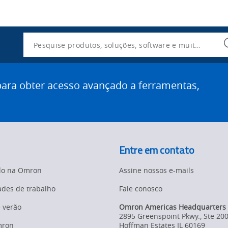
Utility
Navigation
Search
ra obter acesso avançado a ferramentas,
Entre em contato
do na Omron
Assine nossos e-mails
des de trabalho
Fale conosco
e verão
Omron Americas Headquarters
2895 Greenspoint Pkwy., Ste 20
mron
Hoffman Estates
IL
60169