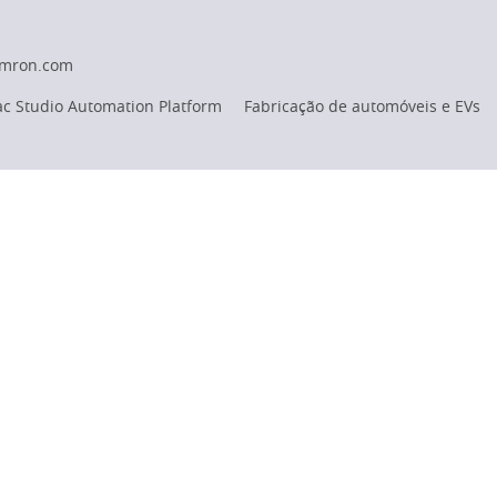
omron.com
c Studio Automation Platform
Fabricação de automóveis e EVs