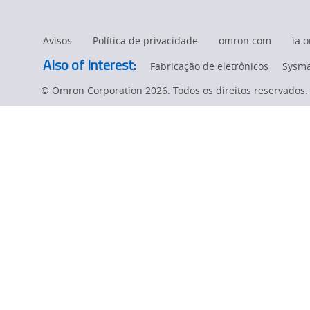
Avisos
Política de privacidade
omron.com
ia.
Also of Interest:
Fabricação de eletrônicos
Sysma
© Omron Corporation 2026. Todos os direitos reservados.