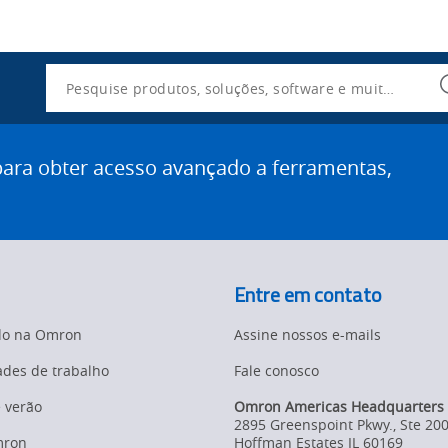
Utility
Navigation
Search
ra obter acesso avançado a ferramentas,
Entre em contato
do na Omron
Assine nossos e-mails
des de trabalho
Fale conosco
e verão
Omron Americas Headquarters
2895 Greenspoint Pkwy., Ste 20
mron
Hoffman Estates
IL
60169