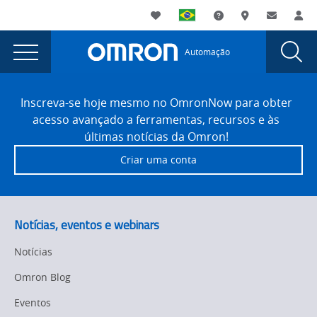
You
Utility
My List
Suporte
Onde comprar
Contato
Log
are
Navigation
Laun
Toggle
currently
Glob
Main
Automação
Sear
viewing
Navigation
Dial
Omron
the
Site
Omron
Footer
releases
Inscreva-se hoje mesmo no OmronNow para obter
releases
acesso avançado a ferramentas, recursos e às
new
new
últimas notícias da Omron!
PC-
PC-
Criar uma conta
based
based
camera
page.
camera
Notícias, eventos e webinars
Notícias
Omron Blog
Eventos