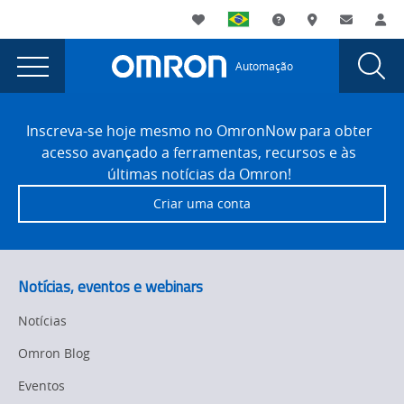
You
Utility
My List
Suporte
Onde comprar
Contato
Log
are
Navigation
Laun
Toggle
currently
Glob
Main
Automação
Sear
viewing
Navigation
Dial
Omron
the
Site
Omron
Footer
Announces
Inscreva-se hoje mesmo no OmronNow para obter
Announces
acesso avançado a ferramentas, recursos e às
Jet
Jet
últimas notícias da Omron!
Automation
Automation
Criar uma conta
as
as
a
Certified
a
Systems
Certified
Notícias, eventos e webinars
Integrator
Systems
Partner
Notícias
page.
Integrator
Omron Blog
Partner
Eventos