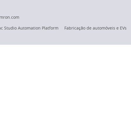
omron.com
c Studio Automation Platform
Fabricação de automóveis e EVs