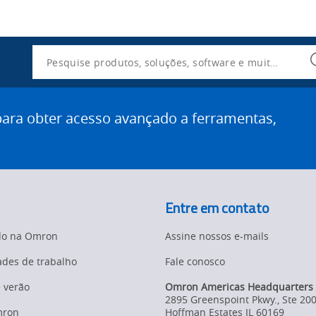
Utility
Navigation
Search
ra obter acesso avançado a ferramentas,
Entre em contato
do na Omron
Assine nossos e-mails
des de trabalho
Fale conosco
e verão
Omron Americas Headquarters
2895 Greenspoint Pkwy., Ste 20
mron
Hoffman Estates
IL
60169