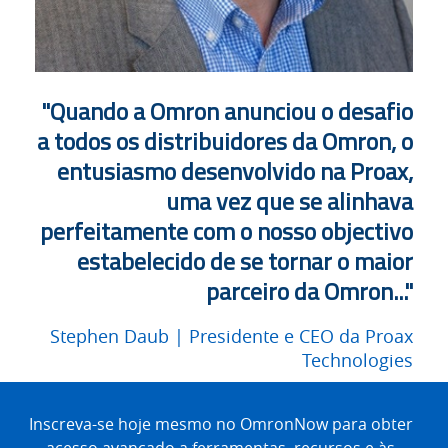
através
de
de
4
um
anos
page.
desafio
"Quando a Omron anunciou o desafio
de
a todos os distribuidores da Omron, o
entusiasmo desenvolvido na Proax,
4
uma vez que se alinhava
anos
perfeitamente com o nosso objectivo
estabelecido de se tornar o maior
parceiro da Omron..."
Stephen
Daub
| Presidente e CEO da Proax
Technologies
Site
Footer
Inscreva-se hoje mesmo no OmronNow para obter