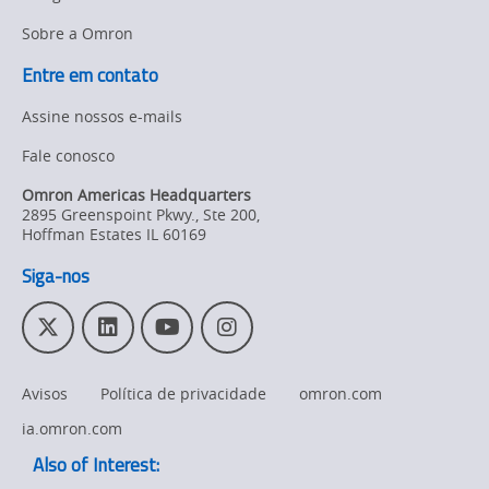
Sobre a Omron
Entre em contato
Assine nossos e-mails
Fale conosco
Omron Americas Headquarters
2895 Greenspoint Pkwy., Ste 200
,
Hoffman Estates
IL
60169
Siga-nos
T
L
Y
I
w
i
o
n
i
n
u
s
Avisos
Política de privacidade
omron.com
t
k
T
t
t
e
u
a
ia.omron.com
e
d
b
g
Also of Interest:
r
I
e
r