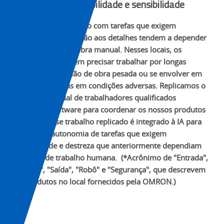
Reprodução de habilidade e sensibilidade
Os locais de produção com tarefas que exigem
flexibilidade e atenção aos detalhes tendem a depender
muito da mão de obra manual. Nesses locais, os
funcionários podem precisar trabalhar por longas
horas, realizar mão de obra pesada ou se envolver em
tarefas perigosas em condições adversas. Replicamos o
trabalho manual de trabalhadores qualificados
utilizando software para coordenar os nossos produtos
ILOR+S*. Esse trabalho replicado é integrado à IA para
permitir a autonomia de tarefas que exigem
flexibilidade e destreza que anteriormente dependiam
de força de trabalho humana. (*Acrônimo de "Entrada",
"Lógica", "Saída", "Robô" e "Segurança", que descrevem
os produtos no local fornecidos pela OMRON.)