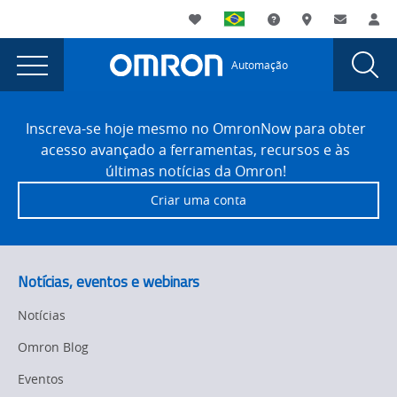
You
Utility
My List
Suporte
Onde comprar
Contato
Log
are
Navigation
Laun
Toggle
currently
Glob
Main
Automação
Sear
viewing
Navigation
Dial
Câmeras
the
Site
Câmeras
Footer
inteligentes/sensores
Inscreva-se hoje mesmo no OmronNow para obter
inteligentes/sensores
acesso avançado a ferramentas, recursos e às
de
de
últimas notícias da Omron!
visão
visão
Criar uma conta
page.
Notícias, eventos e webinars
Notícias
Omron Blog
Eventos