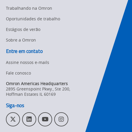
Support
Trabalhando na Omron
Strategic Business
Updates
Traceability
Oportunidades de trabalho
Other
Estágios de verão
Training
Sobre a Omron
Policy
Entre em contato
Product Updates
Assine nossos e-mails
Organizational
Fale conosco
Changes
Omron Americas Headquarters
Product
2895 Greenspoint Pkwy., Ste 200
,
Discontinuation
Hoffman Estates
IL
60169
Siga-nos
Pricing
Supply
T
L
Y
I
Chain/Demand
w
i
o
n
Forecasting