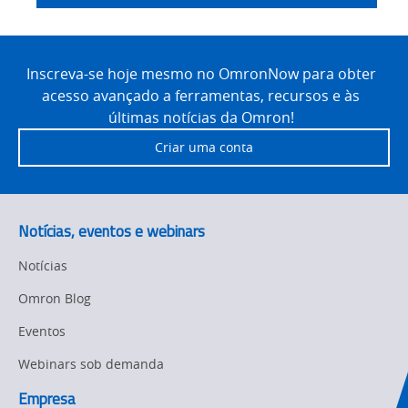
Safety Solutions
and Vision
Site
Motion and
Technical Support
Drives
Footer
Inscreva-se hoje mesmo no OmronNow para obter
acesso avançado a ferramentas, recursos e às
Traceability
Safety
últimas notícias da Omron!
Training
Criar uma conta
Sensing
Predictive
SYSMAC
Maintenance
Notícias, eventos e webinars
Motion and
Flexible
Drive
Manufacturing
Notícias
Panel
Sysmac Platform
Omron Blog
Building
Eventos
Newsletter/Marketing
Quality
Updates
Control
Webinars sob demanda
Product Launches
Empresa
Technical