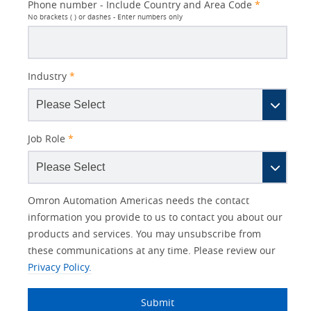
Phone number - Include Country and Area Code
*
No brackets ( ) or dashes - Enter numbers only
Industry
*
Job Role
*
Other
Lead
I
Your
Opt-in
Product Family
Solutions Interest
Status
Omron Automation Americas needs the contact
Lead
Source
am
Role
Marketing
Interest
information you provide to us to contact you about our
IO Link
Source
Detail
an
Automation
products and services. You may unsubscribe from
No
Systems
these communications at any time. Please review our
Panel Building
Privacy Policy.
Yes
Components
Quality Control
Submit
Identification