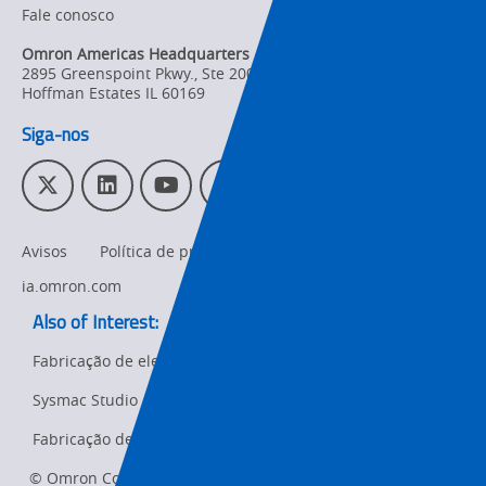
Fale conosco
Changes
Omron Americas Headquarters
Product
2895 Greenspoint Pkwy., Ste 200
,
Discontinuation
Hoffman Estates
IL
60169
Siga-nos
Pricing
Supply
T
L
Y
I
Chain/Demand
w
i
o
n
Forecasting
i
n
u
s
Avisos
Política de privacidade
omron.com
t
k
T
t
t
e
u
a
ia.omron.com
e
d
b
g
Also of Interest:
r
I
e
r
n
a
Fabricação de eletrônicos
m
Sysmac Studio Automation Platform
Ret
t
Fabricação de automóveis e EVs
pa
sta
© Omron Corporation 2026. Todos os direitos