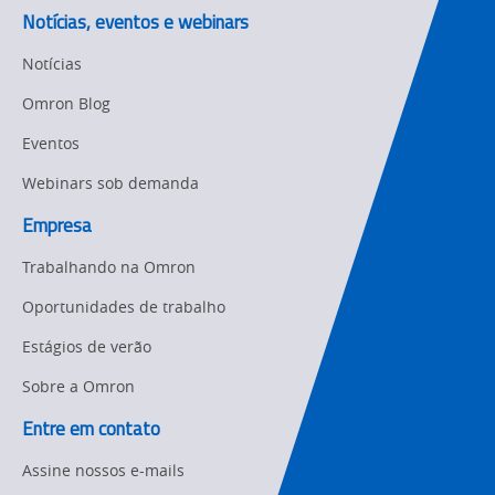
Notícias, eventos e webinars
Motion and
Flexible
Drive
Manufacturing
Notícias
Panel
Sysmac Platform
Omron Blog
Building
Eventos
Newsletter/Marketing
Quality
Updates
Control
Webinars sob demanda
Product Launches
Empresa
Technical
Support
Trabalhando na Omron
Strategic Business
Updates
Traceability
Oportunidades de trabalho
Other
Estágios de verão
Training
Sobre a Omron
Policy
Entre em contato
Product Updates
Assine nossos e-mails
Organizational