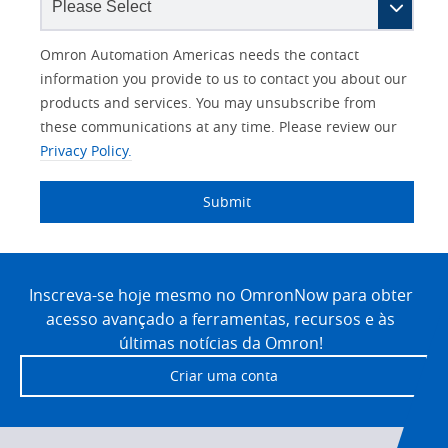
Other
Lead
I
Your
Opt-in
Product Family
Solutions Interest
Status
Omron Automation Americas needs the contact
Lead
Source
am
Role
Marketing
Interest
information you provide to us to contact you about our
IO Link
Source
Detail
an
Automation
products and services. You may unsubscribe from
No
Systems
these communications at any time. Please review our
Panel Building
Privacy Policy.
Yes
Components
Quality Control
Submit
Identification
Safety Solutions
and Vision
Site
Motion and
Technical Support
Drives
Footer
Inscreva-se hoje mesmo no OmronNow para obter
acesso avançado a ferramentas, recursos e às
Traceability
Safety
últimas notícias da Omron!
Training
Criar uma conta
Sensing
Predictive
SYSMAC
Maintenance