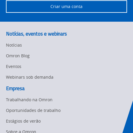
Training
Criar uma conta
Sensing
Predictive
SYSMAC
Maintenance
Notícias, eventos e webinars
Motion and
Flexible
Drive
Manufacturing
Notícias
Panel
Sysmac Platform
Omron Blog
Building
Eventos
Newsletter/Marketing
Quality
Updates
Control
Webinars sob demanda
Product Launches
Empresa
Technical
Support
Trabalhando na Omron
Strategic Business
Updates
Traceability
Oportunidades de trabalho
Other
Estágios de verão
Training
Sobre a Omron
Policy