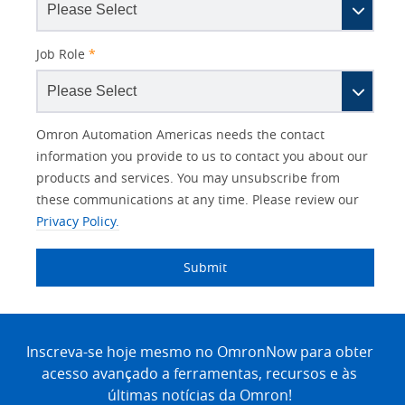
Job Role
*
Other
Lead
I
Your
Opt-in
Product Family
Solutions Interest
Status
Omron Automation Americas needs the contact
Lead
Source
am
Role
Marketing
Interest
information you provide to us to contact you about our
IO Link
Source
Detail
an
Automation
products and services. You may unsubscribe from
No
Systems
these communications at any time. Please review our
Panel Building
Privacy Policy.
Yes
Components
Quality Control
Submit
Identification
Safety Solutions
and Vision
Site
Motion and
Technical Support
Drives
Footer
Inscreva-se hoje mesmo no OmronNow para obter
acesso avançado a ferramentas, recursos e às
Traceability
Safety
últimas notícias da Omron!