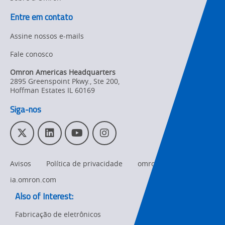
Entre em contato
Product Updates
Assine nossos e-mails
Organizational
Fale conosco
Changes
Omron Americas Headquarters
Product
2895 Greenspoint Pkwy., Ste 200
,
Discontinuation
Hoffman Estates
IL
60169
Siga-nos
Pricing
Supply
T
L
Y
I
Chain/Demand
w
i
o
n
Forecasting
i
n
u
s
Avisos
Política de privacidade
omron.com
t
k
T
t
t
e
u
a
ia.omron.com
e
d
b
g
Also of Interest:
r
I
e
r
n
a
Fabricação de eletrônicos
m