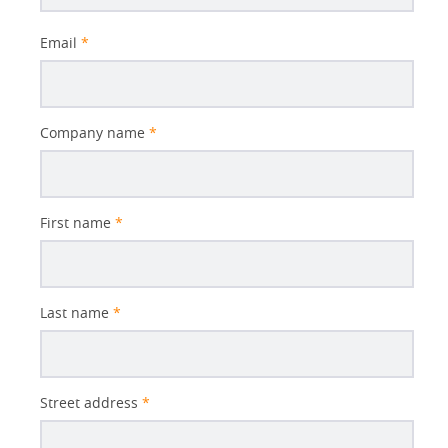
Email
*
Company name
*
First name
*
Last name
*
Street address
*