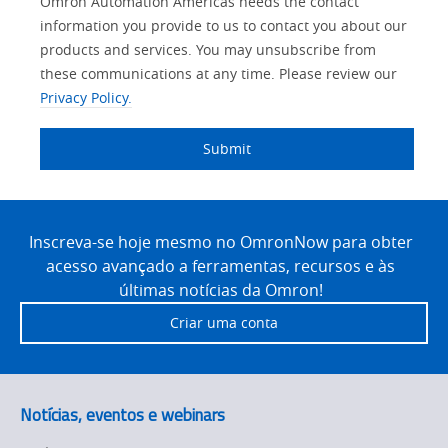
Opt-in
Product Family
Solutions Interest
Status
Omron Automation Americas needs the contact
Lead
Source
am
Role
Marketing
Interest
information you provide to us to contact you about our
IO Link
Source
Detail
an
Automation
products and services. You may unsubscribe from
No
Systems
these communications at any time. Please review our
Panel Building
Privacy Policy.
Yes
Components
Quality Control
Submit
Identification
Safety Solutions
and Vision
Site
Motion and
Technical Support
Drives
Footer
Inscreva-se hoje mesmo no OmronNow para obter
acesso avançado a ferramentas, recursos e às
Traceability
Safety
últimas notícias da Omron!
Training
Criar uma conta
Sensing
Predictive
SYSMAC
Maintenance
Notícias, eventos e webinars
Motion and
Flexible
Drive
Manufacturing