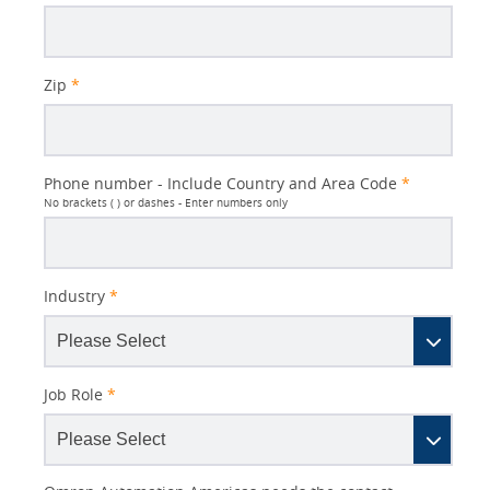
Zip
*
Phone number - Include Country and Area Code
*
No brackets ( ) or dashes - Enter numbers only
Industry
*
Job Role
*
Other
Lead
I
Your