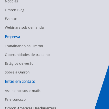
Notícias
Panel
Sysmac Platform
Omron Blog
Building
Eventos
Newsletter/Marketing
Quality
Updates
Control
Webinars sob demanda
Product Launches
Empresa
Technical
Support
Trabalhando na Omron
Strategic Business
Updates
Traceability
Oportunidades de trabalho
Other
Estágios de verão
Training
Sobre a Omron
Policy
Entre em contato
Product Updates
Assine nossos e-mails
Organizational
Fale conosco
Changes
Omron Americas Headquarters