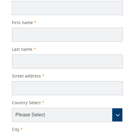
First name
*
Last name
*
Street address
*
Country Select
*
City
*