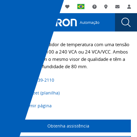
You
Utility
My List
Suporte
Onde comprar
Contato
Log
are
Navigation
Laun
Toggle
currently
Glob
Main
Automação
Sear
viewing
Navigation
Dial
Medidor
the
Medidor
de
O K3MA-L é um medidor de temperatura com uma tensão
de
de alimentação de 100 a 240 VCA ou 24 VCA/VCC. Ambos
temperatura
temperatura
são equipados com o mesmo visor de qualidade e têm a
K3MA-
K3MA-
mesma curta profundidade de 80 mm.
L
L
page.
+55 11 5039-2110
Datasheet (planilha)
Imprimir página
Obtenha assistência