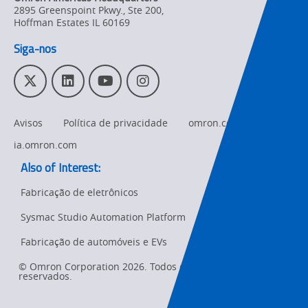
Product
2895 Greenspoint Pkwy., Ste 200
,
Discontinuation
Hoffman Estates
IL
60169
Siga-nos
Pricing
Supply
T
L
Y
I
Chain/Demand
w
i
o
n
Forecasting
i
n
u
s
Avisos
Política de privacidade
omron.com
t
k
T
t
t
e
u
a
ia.omron.com
e
d
b
g
Also of Interest:
r
I
e
r
n
a
Fabricação de eletrônicos
m
Sysmac Studio Automation Platform
Ret
t
Fabricação de automóveis e EVs
pa
sta
© Omron Corporation 2026. Todos os direitos
reservados.