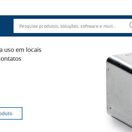
Utility
Navigation
Search
a uso em locais
contatos
oduto