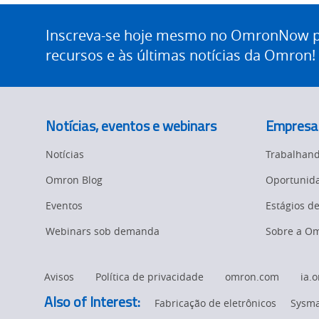
Site
Identification
Footer
Inscreva-se hoje mesmo no OmronNow pa
Safety Solutions
and Vision
recursos e às últimas notícias da Omron!
Motion and
Technical Support
Drives
Traceability
Safety
Notícias, eventos e webinars
Empresa
Training
Sensing
Notícias
Trabalhan
Predictive
SYSMAC
Omron Blog
Maintenance
Oportunida
Eventos
Estágios d
Flexible
Motion and
Manufacturing
Drive
Webinars sob demanda
Sobre a O
Panel
Sysmac Platform
Building
Avisos
Política de privacidade
omron.com
ia.
Newsletter/Marketing
Quality
Also of Interest:
Updates
Fabricação de eletrônicos
Sysma
Control