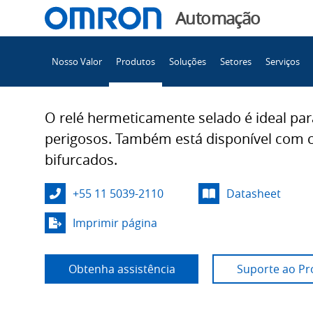
You
Automação
are
Main
currently
Nosso Valor
Produtos
Soluções
Setores
Serviços
Navigation
viewing
MYH
the
MYH
O relé hermeticamente selado é ideal par
page.
perigosos. Também está disponível com 
bifurcados.
+55 11 5039-2110
Datasheet
Imprimir página
Obtenha assistência
Suporte ao Pr