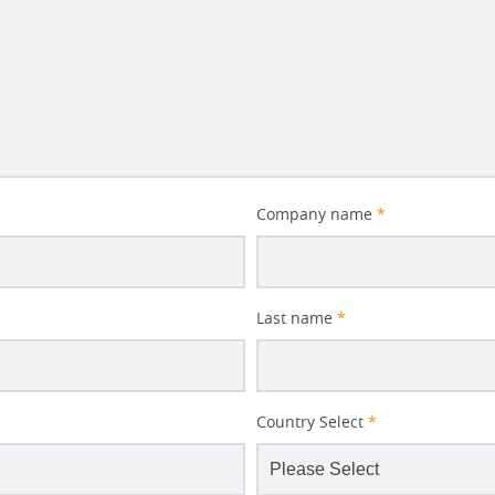
Company name
*
Last name
*
Country Select
*