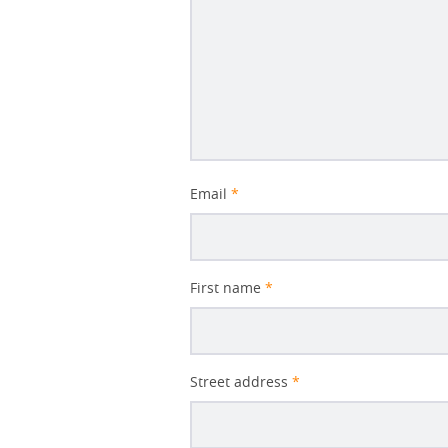
Email
*
First name
*
Street address
*