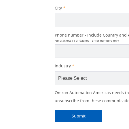
City
*
Phone number - Include Country and 
No brackets ( ) or dashes - Enter numbers only
Industry
*
Other
Lead
I
Your
Opt-in
Product Family
Solutions Interest
Status
Omron Automation Americas needs the 
Lead
Source
am
Role
Marketing
Interest
unsubscribe from these communication
IO Link
Source
Detail
an
Automation
No
Systems
Panel Building
Submitting...
Submit
Yes
Components
Quality Control