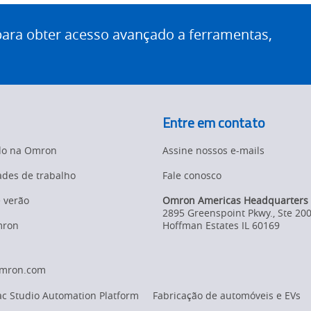
ra obter acesso avançado a ferramentas,
Entre em contato
do na Omron
Assine nossos e-mails
des de trabalho
Fale conosco
e verão
Omron Americas Headquarters
2895 Greenspoint Pkwy., Ste 20
mron
Hoffman Estates
IL
60169
omron.com
c Studio Automation Platform
Fabricação de automóveis e EVs