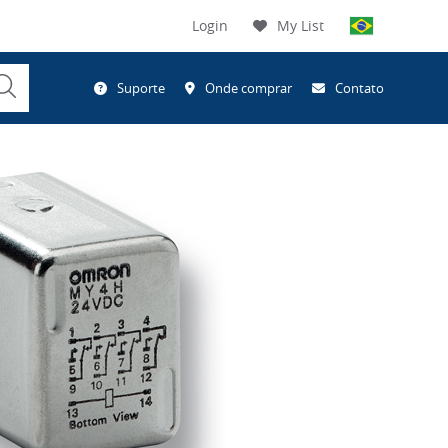
Login
My List
Submit
Suporte
Onde comprar
Contato
Search