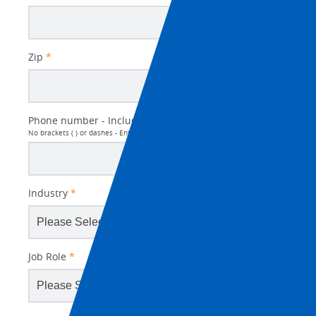
Zip
*
Phone number - Include Country and Area Code
*
No brackets ( ) or dashes - Enter numbers only
Industry
*
Job Role
*