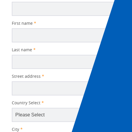
First name
*
Last name
*
Street address
*
Country Select
*
City
*