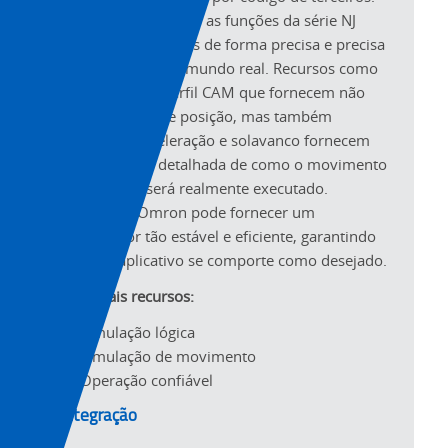
Com essa vantagem, as funções da série NJ
podem ser previstas de forma precisa e precisa
para operação no mundo real. Recursos como
simulações de perfil CAM que fornecem não
apenas dados de posição, mas também
velocidade, aceleração e solavanco fornecem
uma previsão detalhada de como o movimento
da máquina será realmente executado.
Somente a Omron pode fornecer um
controlador tão estável e eficiente, garantindo
que seu aplicativo se comporte como desejado.
Principais recursos:
Simulação lógica
Simulação de movimento
Operação confiável
Integração