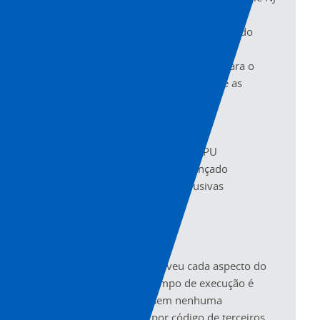
usa o processador Intel®, que permite
melhorias em tempo real para o núcleo do
sistema. Essa adaptabilidade garante
virtualmente um sistema preparado para o
futuro que pode liderar a tecnologia e as
tendências de automação atuais.
Principais recursos:
Desempenho inigualável da CPU
Movimento incorporado avançado
Soluções de aplicativos exclusivas
Precisão
Preciso e preciso
Como a Omron desenvolveu cada aspecto do
núcleo de controle, o tempo de execução é
previsível e confiável, sem nenhuma
instabilidade causada por código de terceiros.