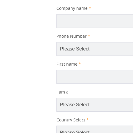
Company name
*
Phone Number
*
First name
*
I am a
Better
Country Select
*
Subject