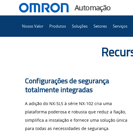
You
Automação
are
Main
currently
Nosso Valor
Produtos
Soluções
Setores
Serviços
Navigation
viewing
Demonstração
the
Demonstração
Recurs
do
do
kit
de
kit
segurança
Configurações de segurança
integrado
totalmente integradas
de
Sysmac
page.
A adição do NX-SL5 à série NX-102 cria uma
segurança
plataforma poderosa e robusta que reduz a fiação,
simplifica a instalação e fornece uma solução única
para todas as necessidades de segurança.