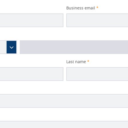
Business email
*
Last name
*