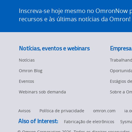
Site
Safety Solutions
Footer
Inscreva-se hoje mesmo no OmronNow pa
Technical Support
recursos e às últimas notícias da Omron!
Traceability
Training
Notícias, eventos e webinars
Empresa
Predictive
Notícias
Trabalhan
Maintenance
Omron Blog
Oportunida
Flexible
Manufacturing
Eventos
Estágios d
Webinars sob demanda
Sobre a O
Sysmac Platform
Newsletter/Marketing
Avisos
Política de privacidade
omron.com
ia.
Updates
Also of Interest:
Fabricação de eletrônicos
Sysma
Product Launches
© Omron Corporation 2026. Todos os direitos reservados.