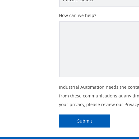
How can we help?
Lead
Other
Job
Job
Solutions Interest
Opt-in
Status
Industry
Industrial Automation needs the conta
Source
Lead
Title
Role
Marketing
from these communications at any time
IO Link
Detail
Source
No
your privacy, please review our Privacy 
Panel Building
Yes
Submitting...
Submit
Quality Control