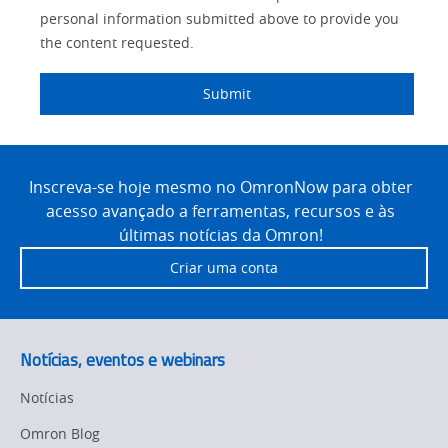
personal information submitted above to provide you
the content requested.
Submit
Site
Footer
Inscreva-se hoje mesmo no OmronNow para obter
acesso avançado a ferramentas, recursos e às
últimas notícias da Omron!
Criar uma conta
Notícias, eventos e webinars
Notícias
Omron Blog