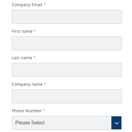
Better
Company Email
*
Subject
First name
*
Last name
*
Company name
*
Phone Number
*