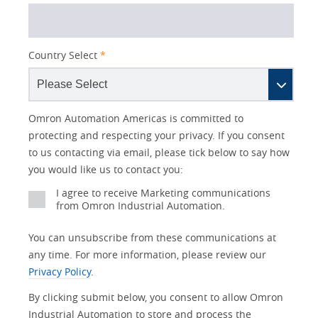
Country Select
*
Lead
I
Job
Job
Opt-in
Industry
Status
Omron Automation Americas is committed to
Source
am
Title
Role
Marketing
protecting and respecting your privacy. If you consent
Detail
an
to us contacting via email, please tick below to say how
No
you would like us to contact you:
Yes
I agree to receive Marketing communications
from Omron Industrial Automation.
You can unsubscribe from these communications at
any time. For more information, please review our
Privacy Policy
.
By clicking submit below, you consent to allow Omron
Industrial Automation to store and process the