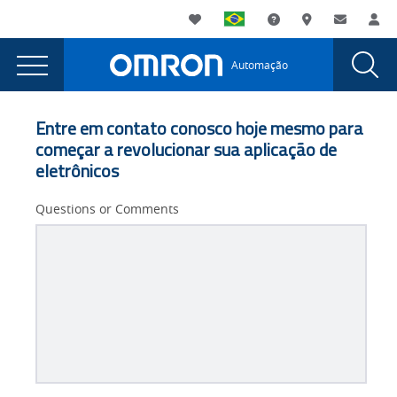
You
Utility
My List
Suporte
Onde comprar
Contato
Log
are
Navigation
Laun
Toggle
currently
Glob
Main
Automação
Sear
viewing
Navigation
Dial
ID
the
ID
de
Entre em contato conosco hoje mesmo para
de
começar a revolucionar sua aplicação de
componentes
componentes
eletrônicos
eletrônicos
eletrônicos
page.
Questions or Comments