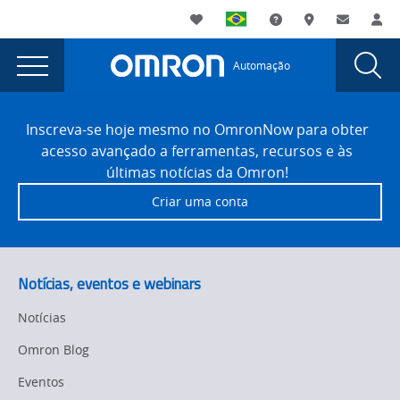
You
Utility
My List
Suporte
Onde comprar
Contato
Log
are
Navigation
Laun
Toggle
currently
Glob
Main
Automação
Sear
viewing
Navigation
Dial
Comunicação
the
Site
Comunicação
Footer
direta
Inscreva-se hoje mesmo no OmronNow para obter
direta
acesso avançado a ferramentas, recursos e às
e
e
últimas notícias da Omron!
controle
controle
Criar uma conta
entre
entre
TM
e
TM
FH
e
Notícias, eventos e webinars
page.
FH
Notícias
Omron Blog
Eventos