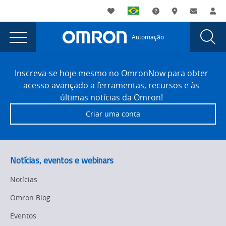
You
Utility
My List
Suporte
Onde comprar
Contato
Log
are
Navigation
Laun
Toggle
currently
Glob
Main
Automação
Sear
viewing
Navigation
Dial
Configuração
the
Site
Configuração
Footer
do
Inscreva-se hoje mesmo no OmronNow para obter
do
acesso avançado a ferramentas, recursos e às
Direct
Direct
últimas notícias da Omron!
Finder
Finder
Criar uma conta
Link
Link
FH
e
FH
marcador
e
Notícias, eventos e webinars
a
marcador
laser
Notícias
MX-
a
Omron Blog
Z
laser
page.
Eventos