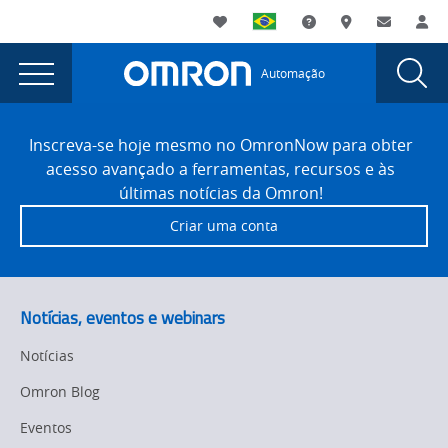
You
Utility
My List
Suporte
Onde comprar
Contato
Log
are
Navigation
Laun
Toggle
currently
Glob
Main
Automação
Sear
viewing
Navigation
Dial
Protetor
the
Site
Protetor
Footer
de
Inscreva-se hoje mesmo no OmronNow para obter
de
acesso avançado a ferramentas, recursos e às
tela
tela
últimas notícias da Omron!
personalizável
personalizável
Criar uma conta
série
série
NA
page.
NA
Notícias, eventos e webinars
Notícias
Omron Blog
Eventos