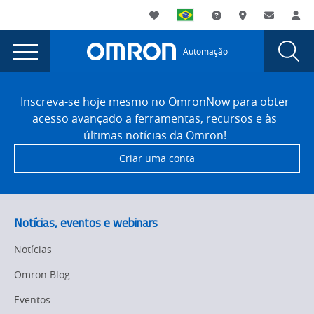
You
Utility
My List
Suporte
Onde comprar
Contato
Log
are
Navigation
Laun
Toggle
currently
Glob
Main
Automação
Sear
viewing
Navigation
Dial
NX
the
Site
NX
Footer
NJ
Inscreva-se hoje mesmo no OmronNow para obter
NJ
acesso avançado a ferramentas, recursos e às
movendo
movendo
últimas notícias da Omron!
variáveis
variáveis
Criar uma conta
com
com
mídia
removível
mídia
em
removível
Notícias, eventos e webinars
uma
em
IHM
Notícias
NA
uma
Omron Blog
page.
IHM
Eventos