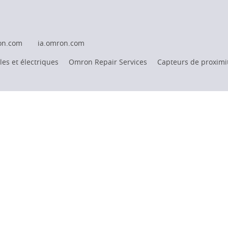
on.com
ia.omron.com
es et électriques
Omron Repair Services
Capteurs de proximi