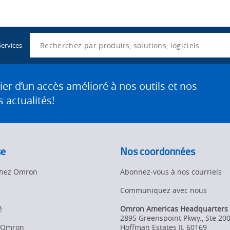
Utility
Navigation
Search
Services
 d’un accès amélioré à nos outils et nos
 actualités!
se
Nos coordonnées
 chez Omron
Abonnez-vous à nos courriels
Communiquez avec nous
é
Omron Americas Headquarters
2895 Greenspoint Pkwy., Ste 20
d’Omron
Hoffman Estates
IL
60169