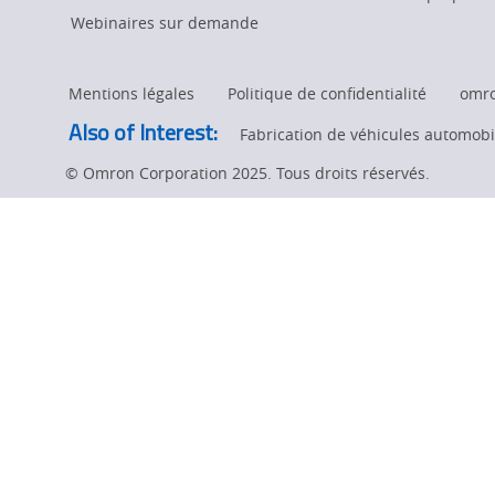
à
systèmes
Webinaires sur demande
certifié
titre
page.
Mentions légales
Politique de confidentialité
omr
de
Also of Interest:
Fabrication de véhicules automobil
© Omron Corporation 2025. Tous droits réservés.
partenaire
d’intégrateur
de
systèmes