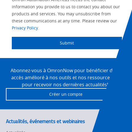
Lead
Source
am
Role
Marketing
Interest
information you provide to us to contact you about our
IO Link
Source
Detail
an
Automation
products and services. You may unsubscribe from
No
Systems
these communications at any time. Please review our
Panel Building
Privacy Policy.
Yes
Components
Quality Control
Submit
Identification
Safety Solutions
and Vision
Site
Motion and
Technical Support
Drives
Footer
Abonnez-vous à OmronNow pour bénéficier d’un
accès amélioré à nos outils et nos ressources, et
Traceability
Safety
pour recevoir nos dernières actualités!
Training
Créer un compte
Sensing
Predictive
SYSMAC
Maintenance
Actualités, événements et webinaires
Motion and
Flexible
Drive
Manufacturing