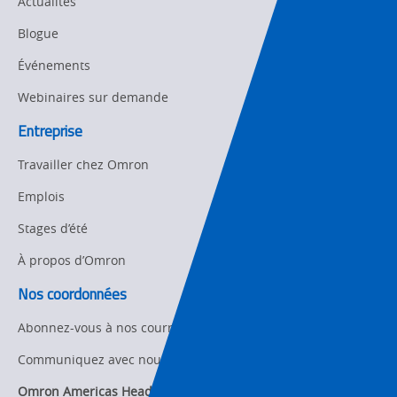
Actualités
Panel
Sysmac Platform
Blogue
Building
Événements
Newsletter/Marketing
Quality
Updates
Control
Webinaires sur demande
Product Launches
Entreprise
Technical
Support
Travailler chez Omron
Strategic Business
Updates
Traceability
Emplois
Other
Stages d’été
Training
À propos d’Omron
Policy
Nos coordonnées
Product Updates
Abonnez-vous à nos courriels
Organizational
Communiquez avec nous
Changes
Omron Americas Headquarters