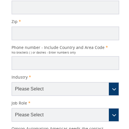
Zip
*
Phone number - Include Country and Area Code
*
No brackets ( ) or dashes - Enter numbers only
Industry
*
Job Role
*
Other
Lead
I
Your
Opt-in
Product Family
Solutions Interest
Status
Omron Automation Americas needs the contact