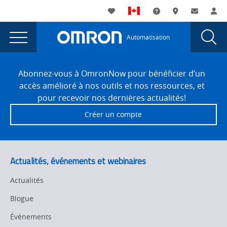
You
Utility
My List
Assistance
Où acheter
Contacte
Co
are
Navigation
Laun
Toggle
currently
Glob
Main
Automatisation
Sear
viewing
Navigation
Dial
Quatre
the
Site
Quatre
Footer
tendances
Abonnez-vous à OmronNow pour bénéficier d’un
tendances
accès amélioré à nos outils et nos ressources, et
en
en
pour recevoir nos dernières actualités!
matière
matière
Créer un compte
de
de
machines
d’embouteillage
machines
et
d’embouteillage
Actualités, événements et webinaires
de
et
capsulage
Actualités
page.
de
Blogue
capsulage
Événements