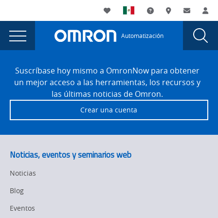
You
Utility
My List
Soporte
Dónde compra
Contacto
Ac
are
Navigation
Laun
Toggle
currently
Glob
Main
Automatización
Sear
viewing
Navigation
Dial
Foundations
the
Site
Foundations
Footer
of
Suscríbase hoy mismo a OmronNow para obtener
of
un mejor acceso a las herramientas, los recursos y
Machine
Machine
las últimas noticias de Omron.
Safety
Safety
Crear una cuenta
page.
Noticias, eventos y seminarios web
Noticias
Blog
Eventos