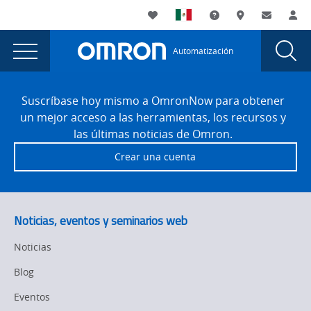
You
Utility
My List
Soporte
Dónde compra
Contacto
Ac
are
Navigation
Laun
Toggle
currently
Glob
Main
Automatización
Sear
viewing
Navigation
Dial
Seminarios
the
Site
Seminarios
Footer
web
Suscríbase hoy mismo a OmronNow para obtener
web
un mejor acceso a las herramientas, los recursos y
bajo
bajo
las últimas noticias de Omron.
demanda
demanda
Crear una cuenta
page.
Noticias, eventos y seminarios web
Noticias
Blog
Eventos