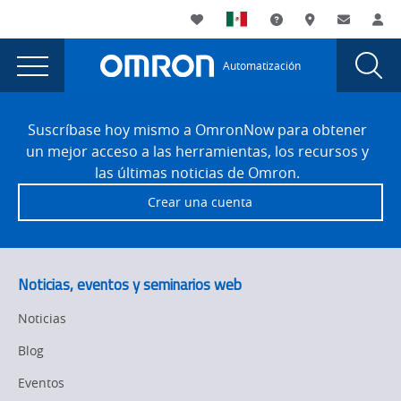
You
Utility
My List
Soporte
Dónde compra
Contacto
Ac
are
Navigation
Laun
Toggle
currently
Glob
Main
Automatización
Sear
viewing
Navigation
Dial
Transportadores
the
Site
Transportadores
Footer
inteligentes
Suscríbase hoy mismo a OmronNow para obtener
inteligentes
un mejor acceso a las herramientas, los recursos y
page.
las últimas noticias de Omron.
Crear una cuenta
Noticias, eventos y seminarios web
Noticias
Blog
Eventos