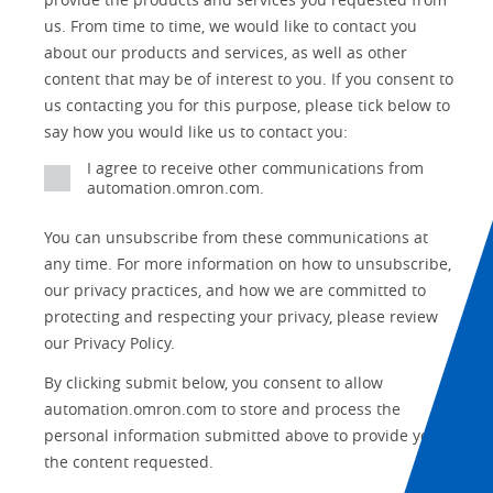
Panel Building
us. From time to time, we would like to contact you
Yes
Components
about our products and services, as well as other
Quality Control
content that may be of interest to you. If you consent to
Identification
us contacting you for this purpose, please tick below to
Safety Solutions
and Vision
say how you would like us to contact you:
Motion and
Technical Support
I agree to receive other communications from
Drives
automation.omron.com.
Traceability
Safety
You can unsubscribe from these communications at
any time. For more information on how to unsubscribe,
Training
Sensing
our privacy practices, and how we are committed to
protecting and respecting your privacy, please review
Predictive
SYSMAC
Maintenance
our Privacy Policy.
Motion and
By clicking submit below, you consent to allow
Flexible
Drive
Manufacturing
automation.omron.com to store and process the
personal information submitted above to provide you
Panel
Sysmac Platform
the content requested.
Building