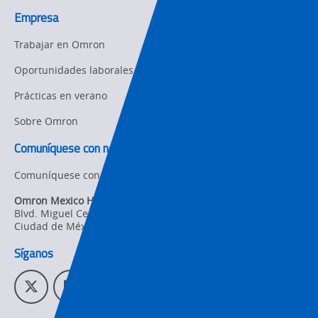
Empresa
Supply
Chain/Demand
Trabajar en Omron
Forecasting
Oportunidades laborales
Prácticas en verano
Sobre Omron
Comuníquese con nosotros
Comuníquese con nosotros
Omron Mexico Headquarters
Blvd. Miguel Cervantes Saavedra 169 piso 1, Col. Granada
,
Ciudad de México,
CDMX
CP. 11520
Síganos
T
L
Y
I
w
i
o
n