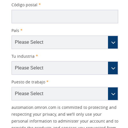
Código postal
*
País
*
Tu industria
*
Puesto de trabajo
*
Other
Lead
I
Your
Opt-in
Product Family
Solutions Interest
Status
automation.omron.com is committed to protecting and
Lead
Source
am
Role
Marketing
Interest
respecting your privacy, and we’ll only use your
IO Link
Source
Detail
an
Automation
personal information to administer your account and to
No
Systems
provide the products and services you requested from