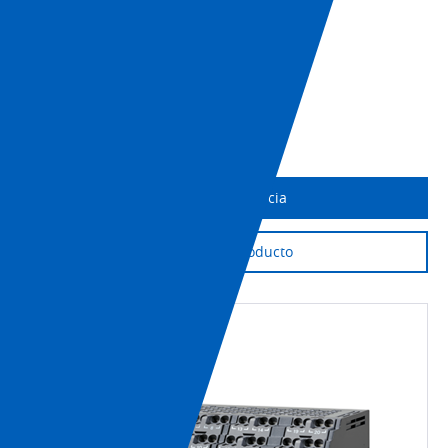
+1 (800) 556-6766
Hoja de datos
Descargar CAD
Imprimir página
Obtener asistencia
Soporte de producto