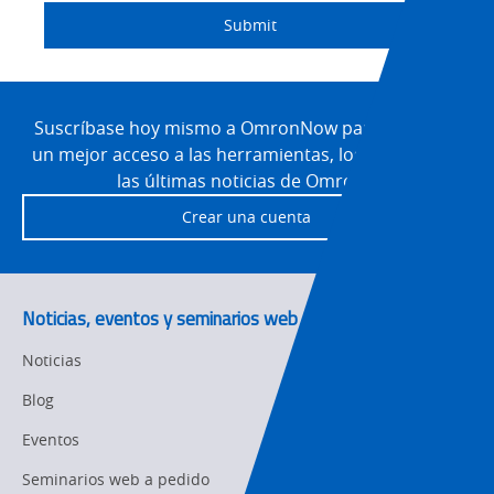
Newsletter/Marketing
Quality
Submit
Updates
Control
Product Launches
Technical
Site
Support
Footer
Suscríbase hoy mismo a OmronNow para obtener
Strategic Business
Updates
un mejor acceso a las herramientas, los recursos y
Traceability
las últimas noticias de Omron.
Other
Training
Crear una cuenta
Policy
Product Updates
Noticias, eventos y seminarios web
Organizational
Noticias
Changes
Blog
Product
Discontinuation
Eventos
Seminarios web a pedido
Pricing