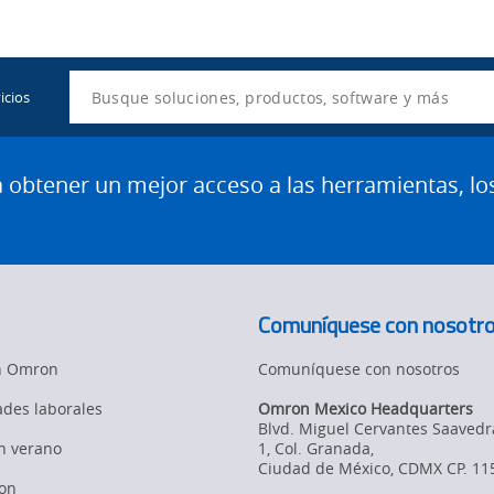
Utility
Navigation
Search
icios
btener un mejor acceso a las herramientas, lo
Comuníquese con nosotr
en Omron
Comuníquese con nosotros
des laborales
Omron Mexico Headquarters
Blvd. Miguel Cervantes Saavedr
en verano
1, Col. Granada
,
Ciudad de México,
CDMX
CP. 11
on