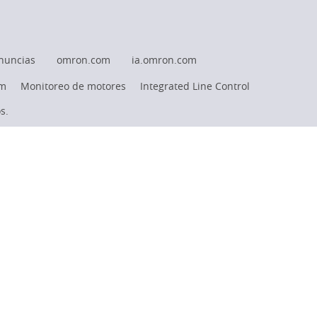
nuncias
omron.com
ia.omron.com
rm
Monitoreo de motores
Integrated Line Control
s.