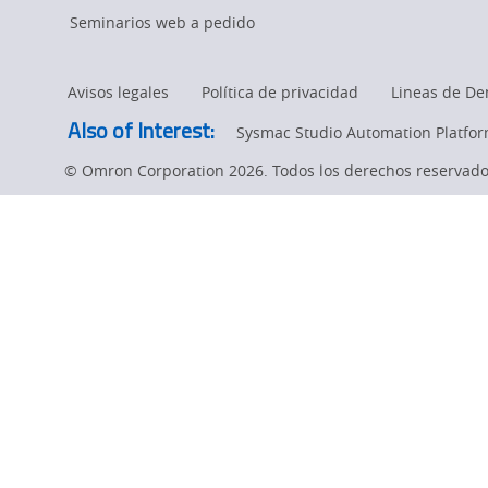
ways
Software
Seminarios web a pedido
helps
our
you
Avisos legales
Política de privacidad
Lineas de De
determine
new
Also of Interest:
Sysmac Studio Automation Platfo
root
causes
© Omron Corporation 2026. Todos los derechos reservado
Factory
page.
Drive
Recorder
Software