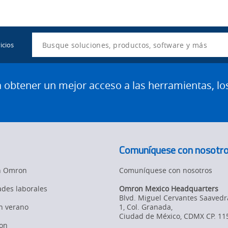
Utility
Navigation
Search
icios
btener un mejor acceso a las herramientas, lo
Comuníquese con nosotr
en Omron
Comuníquese con nosotros
des laborales
Omron Mexico Headquarters
Blvd. Miguel Cervantes Saavedr
en verano
1, Col. Granada
,
Ciudad de México,
CDMX
CP. 11
on