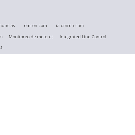
nuncias
omron.com
ia.omron.com
rm
Monitoreo de motores
Integrated Line Control
s.