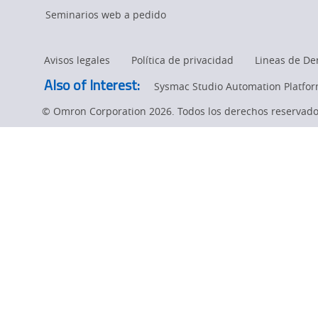
de
Seminarios web a pedido
condiciones
Avisos legales
Política de privacidad
Lineas de De
térmicas
Also of Interest:
Sysmac Studio Automation Platfo
© Omron Corporation 2026. Todos los derechos reservado
K6PM