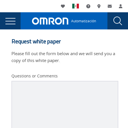
You
Utility
My List
Soporte
Dónde compra
Contacto
Ac
are
Navigation
Laun
Toggle
currently
Glob
Main
Automatización
Sear
viewing
Navigation
Dial
Flexibilidad
the
Flexibilidad
en
Request white paper
en
la
la
Please fill out the form below and we will send you a
industria
industria
copy of this white paper.
automotriz
automotriz
page.
Questions or Comments