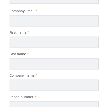
Better
Company Email
*
Subject
First name
*
Last name
*
Company name
*
Phone number
*