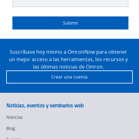
Lead
I
Job
Job
Industry
Source
am
Title
Role
Submit
Detail
an
Site
Footer
Suscríbase hoy mismo a OmronNow para obtener
un mejor acceso a las herramientas, los recursos y
las últimas noticias de Omron.
Crear una cuenta
Noticias, eventos y seminarios web
Noticias
Blog