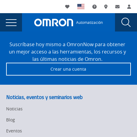
You
Utility
My List
Soporte
Dónde compra
Contacto
Ini
are
Navigation
Laun
Toggle
currently
Glob
Main
Automatización
Sear
viewing
Navigation
Dial
Software
the
Site
Software
Footer
Suscríbase hoy mismo a OmronNow para obtener
page.
un mejor acceso a las herramientas, los recursos y
las últimas noticias de Omron.
Crear una cuenta
Noticias, eventos y seminarios web
Noticias
Blog
Eventos