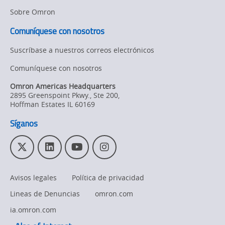
Sobre Omron
Strategic Business
Updates
Comuníquese con nosotros
Suscríbase a nuestros correos electrónicos
Other
Comuníquese con nosotros
Policy
Omron Americas Headquarters
2895 Greenspoint Pkwy., Ste 200
,
Product Updates
Hoffman Estates
IL
60169
Organizational
Síganos
Changes
T
L
Y
I
Product
w
i
o
n
Discontinuation
i
n
u
s
Avisos legales
Política de privacidad
t
k
T
t
Pricing
t
e
u
a
Lineas de Denuncias
omron.com
e
d
b
g
Supply
r
I
e
r
ia.omron.com
Chain/Demand
n
a
Forecasting