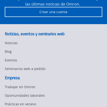
las últimas noticias de Omron.
Safety Solutions
Crear una cuenta
Technical Support
Traceability
Noticias, eventos y seminarios web
Training
Noticias
Predictive
Blog
Maintenance
Eventos
Flexible
Manufacturing
Seminarios web a pedido
Empresa
Sysmac Platform
Trabajar en Omron
Newsletter/Marketing
Updates
Oportunidades laborales
Prácticas en verano
Product Launches